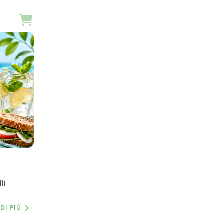
li
DI PIÙ